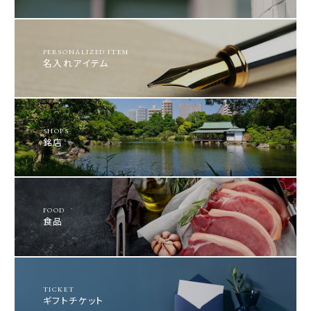
PERSONALIZED ITEM
名入れアイテム
SHOPS
銘店
FOOD
食品
TICKET
ギフトチケット