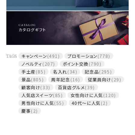
CATALOG
カタログギフト
TAGS
キャンペーン
(491)
プロモーション
(778)
ノベルティ
(207)
ポイント交換
(790)
手土産
(85)
名入れ
(34)
記念品
(295)
景品
(805)
周年記念
(16)
従業員向け
(29)
顧客向け
(33)
百貨店グルメ
(39)
人気店スイーツ
(85)
女性向けに人気
(120)
男性向けに人気
(55)
40代～に人気
(2)
慶事
(2)