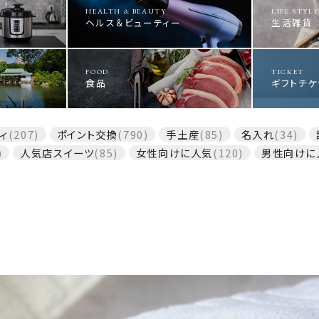
HEALTH & BEAUTY
LIFE STYLE
ヘルス＆ビューティー
生活雑貨
FOOD
TICKET
食品
ギフトチケ
ィ
(207)
ポイント交換
(790)
手土産
(85)
名入れ
(34)
)
人気店スイーツ
(85)
女性向けに人気
(120)
男性向けに