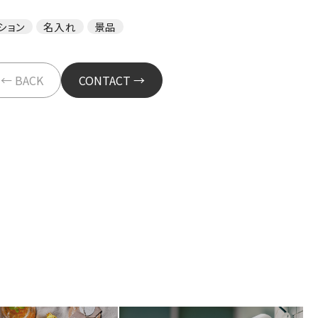
ション
名入れ
景品
← BACK
CONTACT →