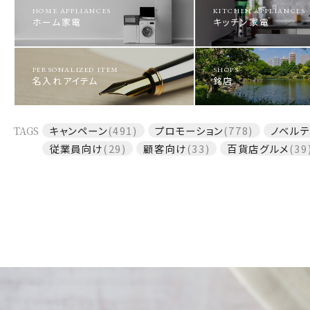
HOME APPLIANCES
KITCHEN APPLIANCES
ホーム家電
キッチン家電
PERSONALIZED ITEM
SHOPS
名入れアイテム
銘店
TAGS
キャンペーン
(491)
プロモーション
(778)
ノベルテ
従業員向け
(29)
顧客向け
(33)
百貨店グルメ
(39