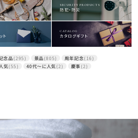
SECURITY PRODUCTS
防犯・防災
CATALOG
ット
カタログギフト
記念品
(295)
景品
(805)
周年記念
(16)
人気
(55)
40代～に人気
(2)
慶事
(2)