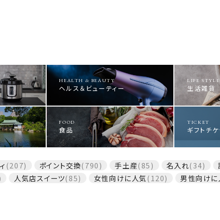
HEALTH & BEAUTY
LIFE STYLE
ヘルス＆ビューティー
生活雑貨
FOOD
TICKET
食品
ギフトチケ
ィ
(207)
ポイント交換
(790)
手土産
(85)
名入れ
(34)
)
人気店スイーツ
(85)
女性向けに人気
(120)
男性向けに