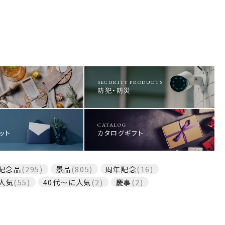
SECURITY PRODUCTS
防犯・防災
CATALOG
ット
カタログギフト
記念品
(295)
景品
(805)
周年記念
(16)
人気
(55)
40代～に人気
(2)
慶事
(2)