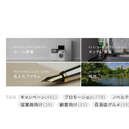
HOME APPLIANCES
KITCHEN APPLIANCES
ホーム家電
キッチン家電
PERSONALIZED ITEM
SHOPS
名入れアイテム
銘店
TAGS
キャンペーン
(491)
プロモーション
(778)
ノベルテ
従業員向け
(29)
顧客向け
(33)
百貨店グルメ
(39