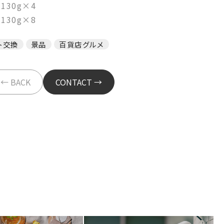
130g×4
130g×8
ト交換
景品
百貨店グルメ
← BACK
CONTACT →