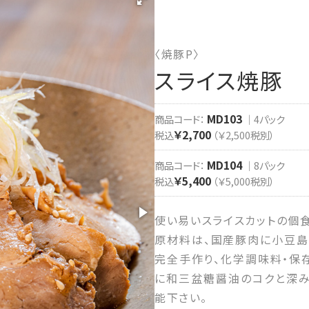
〈焼豚P〉
スライス焼豚
MD103
商品コード：
｜4パック
￥2,700
税込
（￥2,500税別）
MD104
商品コード：
｜8パック
￥5,400
税込
（￥5,000税別）
使い易いスライスカットの個食
原材料は、国産豚肉に小豆島
完全手作り、化学調味料・保
に和三盆糖醤油のコクと深み
能下さい。