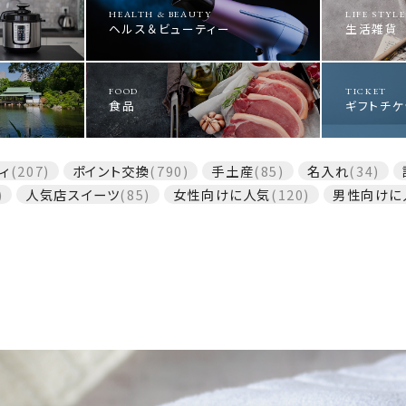
HEALTH & BEAUTY
LIFE STYLE
ヘルス＆ビューティー
生活雑貨
FOOD
TICKET
食品
ギフトチケ
ィ
(207)
ポイント交換
(790)
手土産
(85)
名入れ
(34)
)
人気店スイーツ
(85)
女性向けに人気
(120)
男性向けに