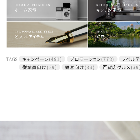
HOME APPLIANCES
KITCHEN APPLIANCES
ホーム家電
キッチン家電
PERSONALIZED ITEM
SHOPS
名入れアイテム
銘店
TAGS
キャンペーン
(491)
プロモーション
(778)
ノベルテ
従業員向け
(29)
顧客向け
(33)
百貨店グルメ
(39