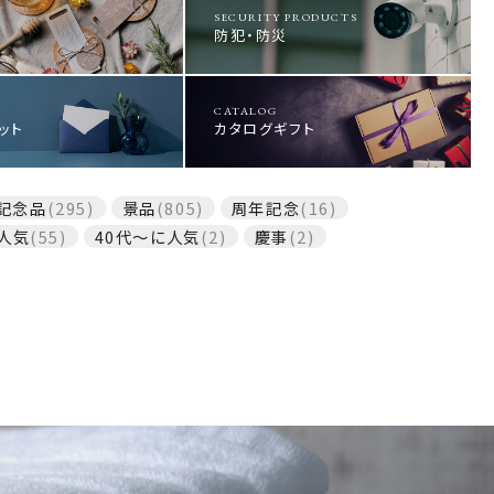
SECURITY PRODUCTS
防犯・防災
CATALOG
ット
カタログギフト
記念品
(295)
景品
(805)
周年記念
(16)
人気
(55)
40代～に人気
(2)
慶事
(2)